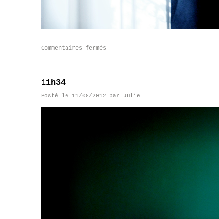
Commentaires fermés
11h34
Posté le
11/09/2012
par
Julie