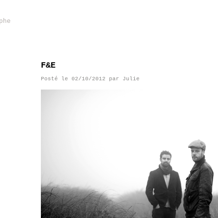
phe
F&E
Posté le
02/10/2012
par
Julie