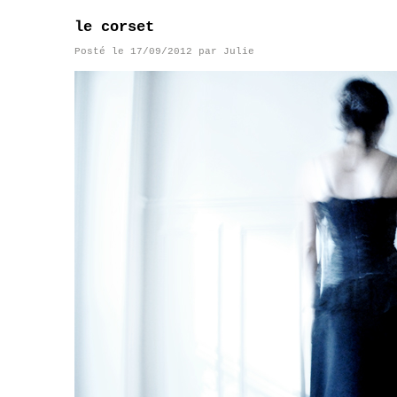
le corset
Posté le
17/09/2012
par
Julie