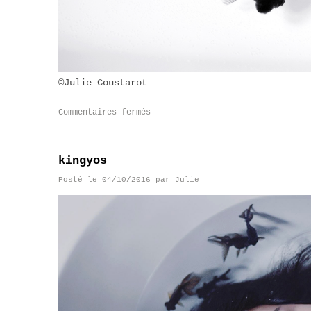
©Julie Coustarot
Commentaires fermés
kingyos
Posté le
04/10/2016
par
Julie