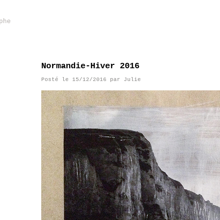
phe
Normandie-Hiver 2016
Posté le
15/12/2016
par
Julie