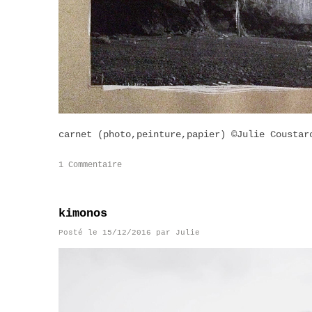
carnet (photo,peinture,papier) ©Julie Coustar
1 Commentaire
kimonos
Posté le
15/12/2016
par
Julie