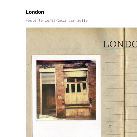
London
Posté le
16/07/2012
par
Julie