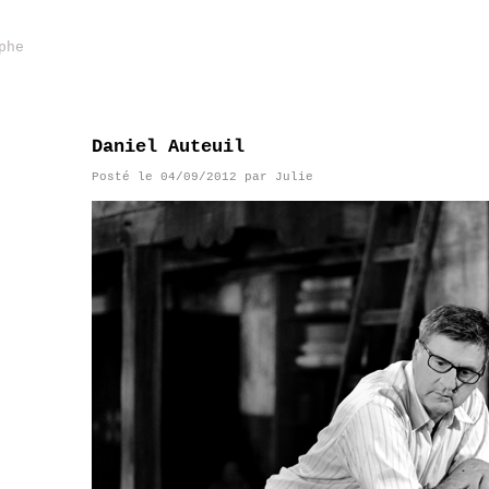
phe
Daniel Auteuil
Posté le
04/09/2012
par
Julie