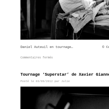
Daniel Auteuil en tournage… © Copyri
Commentaires fermés
Tournage ‘Superstar’ de Xavier Giann
Posté le
03/09/2012
par
Julie