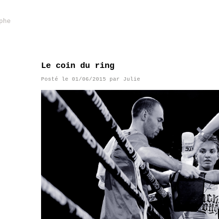
phe
Le coin du ring
Posté le
01/06/2015
par
Julie