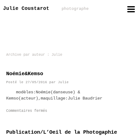
Julie Coustarot
photographe
Archive par auteur :
Julie
Noémie&Kemso
Posté le
27/05/2016
par
Julie
modèles:Noémie(danseuse) &
Kemso(acteur),maquillage:Julie Baudrier
Commentaires fermés
Publication/L’Oeil de la Photogaphie