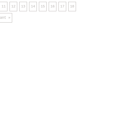
11
12
13
14
15
16
17
18
ant »