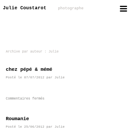
Julie Coustarot
photographe
Archive par auteur :
Julie
chez pépé & mémé
Posté le
07/07/2012
par
Julie
Commentaires fermés
Roumanie
Posté le
25/06/2012
par
Julie