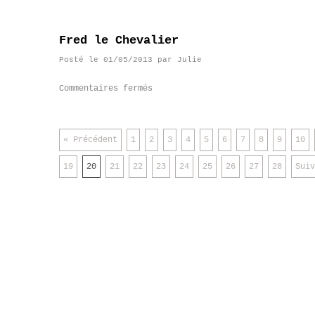
Fred le Chevalier
Posté le
01/05/2013
par
Julie
Commentaires fermés
« Précédent
1
2
3
4
5
6
7
8
9
10
19
20
21
22
23
24
25
26
27
28
Suiv