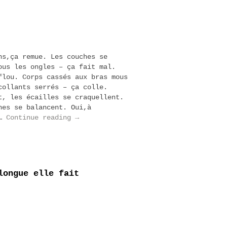
ns,ça remue. Les couches se
ous les ongles – ça fait mal.
flou. Corps cassés aux bras mous
collants serrés – ça colle.
t, les écailles se craquellent.
hes se balancent. Oui,à
 …
Continue reading
→
longue elle fait