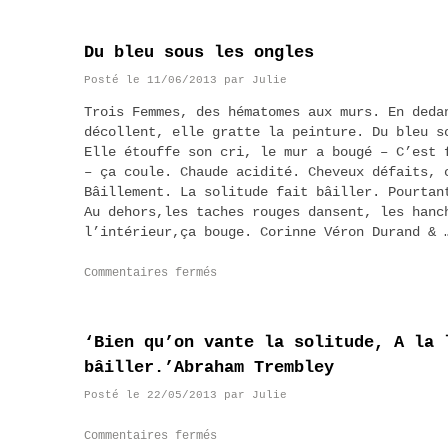
Du bleu sous les ongles
Posté le
11/06/2013
par
Julie
Trois Femmes, des hématomes aux murs. En deda
décollent, elle gratte la peinture. Du bleu s
Elle étouffe son cri, le mur a bougé – C’est 
– ça coule. Chaude acidité. Cheveux défaits, 
Bâillement. La solitude fait bâiller. Pourtan
Au dehors,les taches rouges dansent, les hanc
l’intérieur,ça bouge. Corinne Véron Durand &
Commentaires fermés
‘Bien qu’on vante la solitude, A la 
bâiller.’Abraham Trembley
Posté le
22/05/2013
par
Julie
Commentaires fermés