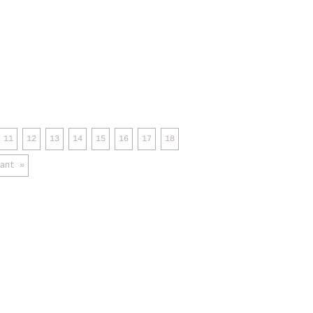
11
12
13
14
15
16
17
18
ant »