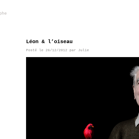
phe
Léon & l’oiseau
Posté le
26/12/2012
par
Julie