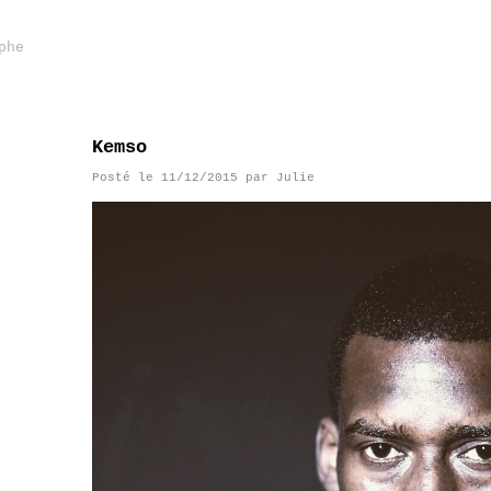
phe
Kemso
Posté le
11/12/2015
par
Julie