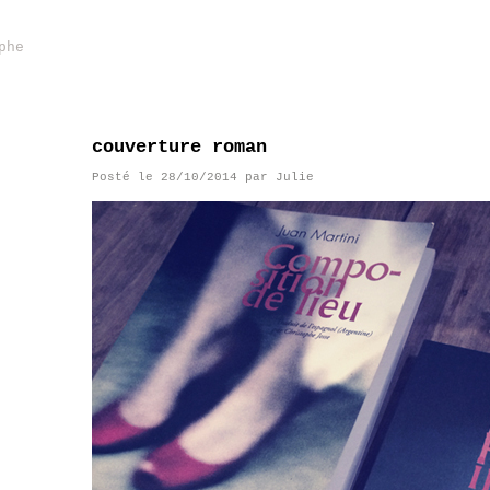
phe
couverture roman
Posté le
28/10/2014
par
Julie