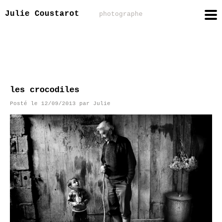
Julie Coustarot
photographe
les crocodiles
Posté le
12/09/2013
par
Julie