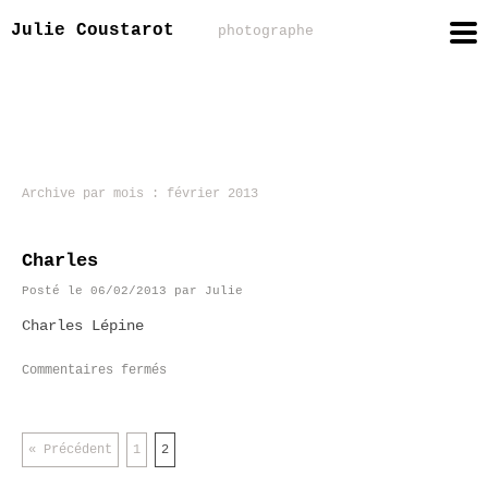
Julie Coustarot
photographe
Archive par mois :
février 2013
Charles
Posté le
06/02/2013
par
Julie
Charles Lépine
Commentaires fermés
« Précédent
1
2